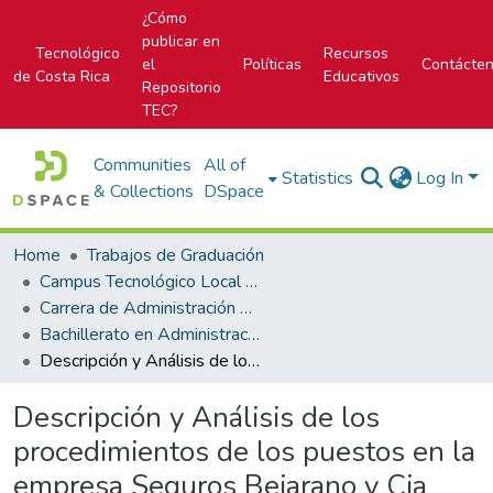
¿Cómo
publicar en
Tecnológico
Recursos
el
Políticas
Contácte
de Costa Rica
Educativos
Repositorio
TEC?
Communities
All of
Statistics
Log In
& Collections
DSpace
Home
Trabajos de Graduación
Campus Tecnológico Local San Carlos
Carrera de Administración de Empresas
Bachillerato en Administración de Empresas
Descripción y Análisis de los procedimientos de los puestos en la empresa Seguros Bejarano y Cia con el fin de confeccionar un manual de procedimientos y un manual de descripción y análisis de puestos
Descripción y Análisis de los
procedimientos de los puestos en la
empresa Seguros Bejarano y Cia