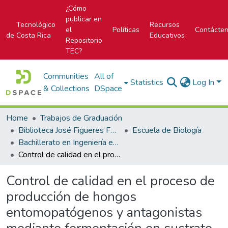
¿Cómo
publicar en
Tecnológico
Recursos
el
Políticas
Contácte
de Costa Rica
Educativos
Repositorio
TEC?
Communities
All of
Statistics
Log In
& Collections
DSpace
Home
Trabajos de Graduación
Biblioteca José Figueres Ferrer
Escuela de Biología
Bachillerato en Ingeniería en Biotecnología
Control de calidad en el proceso de producción de hongos entomopatógenos y antagonistas mediante fermentación en sustrato sólido.
Control de calidad en el proceso de
producción de hongos
entomopatógenos y antagonistas