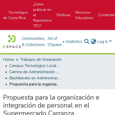
¿Cómo
publicar en
Tecnológico
Recursos
el
Políticas
Contácte
de Costa Rica
Educativos
Repositorio
TEC?
Communities
All of
Statistics
Log In
& Collections
DSpace
Home
Trabajos de Graduación
Campus Tecnológico Local San Carlos
Carrera de Administración de Empresas
Bachillerato en Administración de Empresas
Propuesta para la organización e integración de personal en el Supermercado Carranza
Propuesta para la organización e
integración de personal en el
Supermercado Carranza