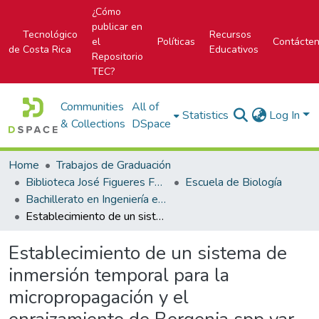
¿Cómo
publicar en
Tecnológico
Recursos
el
Políticas
Contácte
de Costa Rica
Educativos
Repositorio
TEC?
Communities
All of
Statistics
Log In
& Collections
DSpace
Home
Trabajos de Graduación
Biblioteca José Figueres Ferrer
Escuela de Biología
Bachillerato en Ingeniería en Biotecnología
Establecimiento de un sistema de inmersión temporal para la micropropagación y el enraizamiento de Bergenia spp var Herbstblüte
Establecimiento de un sistema de
inmersión temporal para la
micropropagación y el