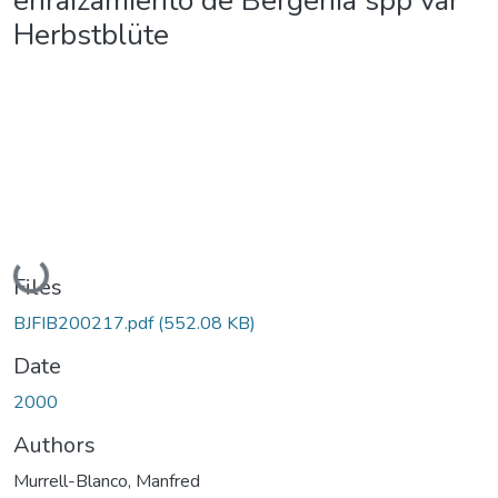
enraizamiento de Bergenia spp var
Herbstblüte
Loading...
Files
BJFIB200217.pdf
(552.08 KB)
Date
2000
Authors
Murrell-Blanco, Manfred