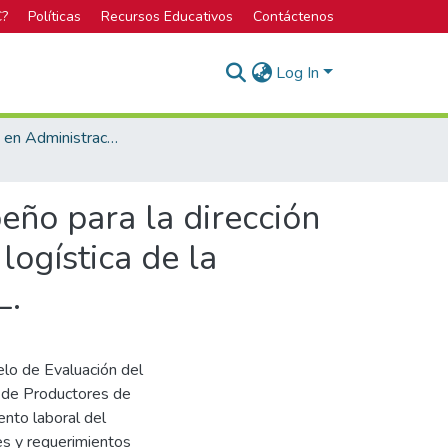
C?
Políticas
Recursos Educativos
Contáctenos
Log In
Bachillerato en Administración de Empresas
ño para la dirección
logística de la
L.
lo de Evaluación del
 de Productores de
ento laboral del
es y requerimientos