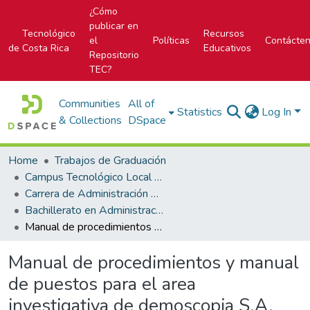
¿Cómo
publicar en
Tecnológico
Recursos
el
Políticas
Contácte
de Costa Rica
Educativos
Repositorio
TEC?
Communities
All of
Statistics
Log In
& Collections
DSpace
Home
Trabajos de Graduación
Campus Tecnológico Local San Carlos
Carrera de Administración de Empresas
Bachillerato en Administración de Empresas
Manual de procedimientos y manual de puestos para el area investigativa de demoscopia S.A.
Manual de procedimientos y manual
de puestos para el area
investigativa de demoscopia S.A.