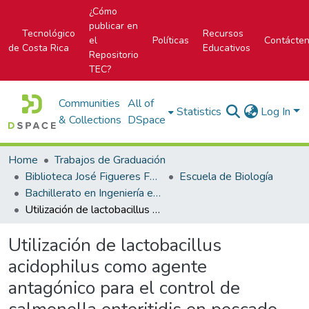
¿Cómo
publicar en
Tecnológico
Recursos
el
Políticas
Contácte
de Costa Rica
Educativos
Repositorio
TEC?
Communities
All of
Statistics
Log In
& Collections
DSpace
Home
Trabajos de Graduación
Biblioteca José Figueres Ferrer
Escuela de Biología
Bachillerato en Ingeniería en Biotecnología
Utilización de lactobacillus acidophilus como agente antagónico para el control de salmonella enteritidis en pescado.
Utilización de lactobacillus
acidophilus como agente
antagónico para el control de