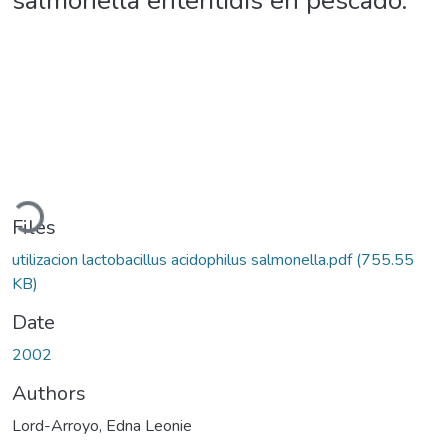
salmonella enteritidis en pescado.
Loading...
Files
utilizacion lactobacillus acidophilus salmonella.pdf
(755.55
KB)
Date
2002
Authors
Lord-Arroyo, Edna Leonie