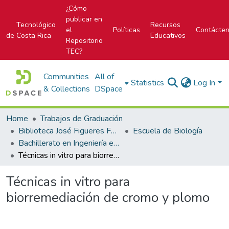
¿Cómo
publicar en
Tecnológico
Recursos
el
Políticas
Contácte
de Costa Rica
Educativos
Repositorio
TEC?
Communities
All of
Statistics
Log In
& Collections
DSpace
Home
Trabajos de Graduación
Biblioteca José Figueres Ferrer
Escuela de Biología
Bachillerato en Ingeniería en Biotecnología
Técnicas in vitro para biorremediación de cromo y plomo
Técnicas in vitro para
biorremediación de cromo y plomo