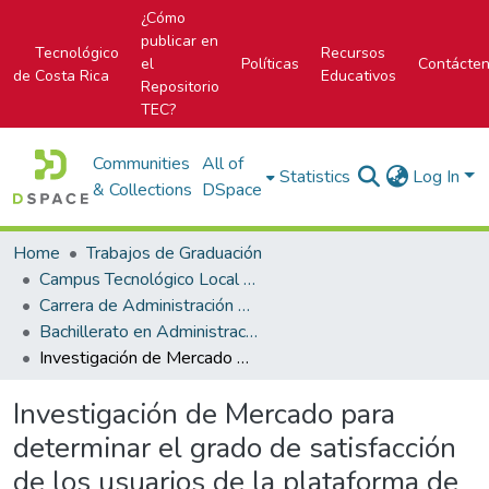
¿Cómo
publicar en
Tecnológico
Recursos
el
Políticas
Contácte
de Costa Rica
Educativos
Repositorio
TEC?
Communities
All of
Statistics
Log In
& Collections
DSpace
Home
Trabajos de Graduación
Campus Tecnológico Local San Carlos
Carrera de Administración de Empresas
Bachillerato en Administración de Empresas
Investigación de Mercado para determinar el grado de satisfacción de los usuarios de la plataforma de servicios del Departamento de Administración Tributaria de la Municipalidad de San Carlos
Investigación de Mercado para
determinar el grado de satisfacción
de los usuarios de la plataforma de