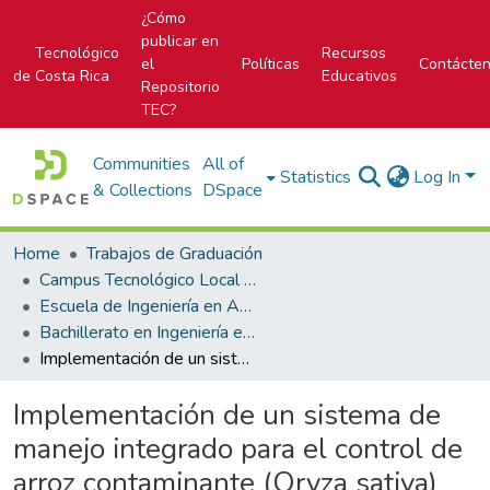
¿Cómo
publicar en
Tecnológico
Recursos
el
Políticas
Contácte
de Costa Rica
Educativos
Repositorio
TEC?
Communities
All of
Statistics
Log In
& Collections
DSpace
Home
Trabajos de Graduación
Campus Tecnológico Local San Carlos
Escuela de Ingeniería en Agronomía
Bachillerato en Ingeniería en Agronomía
Implementación de un sistema de manejo integrado para el control de arroz contaminante (Oryza sativa) en las plantaciones comerciales de arroz, en finca ganadera Los Sukias, Cañas, Guanacaste
Implementación de un sistema de
manejo integrado para el control de
arroz contaminante (Oryza sativa)