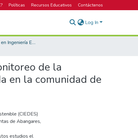
C?
Políticas
Recursos Educativos
Contáctenos
Log In
Licenciatura en Ingeniería Electrónica
nitoreo de la
da en la comunidad de
ostenible (CIEDES)
untas de Abangares,
stos estudios el