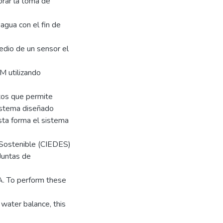
orar la toma de
agua con el fin de
edio de un sensor el
M utilizando
tos que permite
sistema diseñado
sta forma el sistema
o Sostenible (CIEDES)
Juntas de
A. To perform these
water balance, this