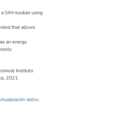
h a SIM module using
mented that allows
has an energy
mously
rónica) Instituto
ca, 2021.
Visualización datos
,