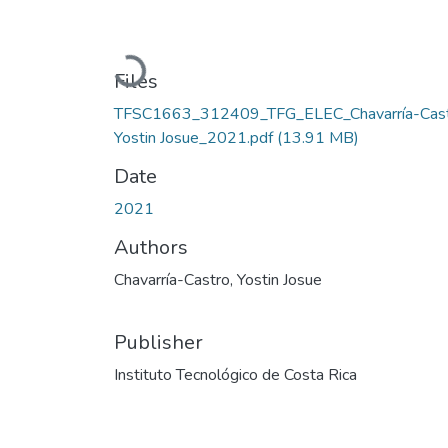
Loading...
Files
TFSC1663_312409_TFG_ELEC_Chavarría-Cast
Yostin Josue_2021.pdf
(13.91 MB)
Date
2021
Authors
Chavarría-Castro, Yostin Josue
Publisher
Instituto Tecnológico de Costa Rica