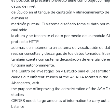
es posible. El presente proyecto tiene como objetivo mej
datos de nivel
de líquido en el tanque de captación y almacenamiento de 
eliminar la
medición puntual. El sistema diseñado toma el dato por m
cual mide
la altura y se transmite el dato por medio de un módulo SI
protocolo HTTP,
además, se implementa un sistema de visualización de da
realizar consultas y descargas de los datos tomados. El 
también cuenta con sistema decapitación de energía, de e
funciona autónomamente.
The Centro de Investigaci´on y Estudio para el Desarroll
carries out different studies at the ASADA located in the 
Abangares, with
the purpose of improving the administration of the ASAD
studies,
CIEDES needs large amounts of information to carry out a 
balance