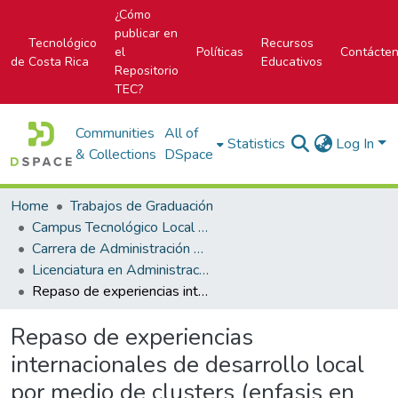
¿Cómo
publicar en
Tecnológico
Recursos
el
Políticas
Contácte
de Costa Rica
Educativos
Repositorio
TEC?
Communities
All of
Statistics
Log In
& Collections
DSpace
Home
Trabajos de Graduación
Campus Tecnológico Local San Carlos
Carrera de Administración de Empresas
Licenciatura en Administración de Empresas
Repaso de experiencias internacionales de desarrollo local por medio de clusters (enfasis en los mecanismos financieros utilizados)
Repaso de experiencias
internacionales de desarrollo local
por medio de clusters (enfasis en