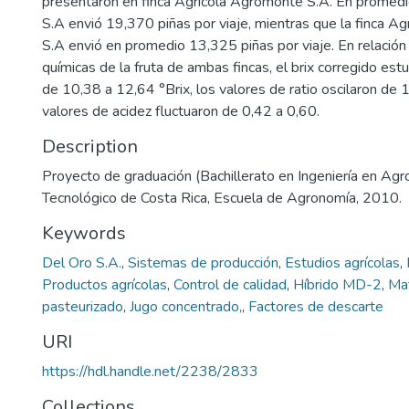
presentaron en finca Agrícola Agromonte S.A. En promedio
S.A envió 19,370 piñas por viaje, mientras que la finca A
S.A envió en promedio 13,325 piñas por viaje. En relación a
químicas de la fruta de ambas fincas, el brix corregido est
de 10,38 a 12,64 °Brix, los valores de ratio oscilaron de 
valores de acidez fluctuaron de 0,42 a 0,60.
Description
Proyecto de graduación (Bachillerato en Ingeniería en Agr
Tecnológico de Costa Rica, Escuela de Agronomía, 2010.
Keywords
Del Oro S.A.
,
Sistemas de producción
,
Estudios agrícolas
,
Productos agrícolas
,
Control de calidad
,
Híbrido MD-2
,
Mat
pasteurizado
,
Jugo concentrado,
,
Factores de descarte
URI
https://hdl.handle.net/2238/2833
Collections