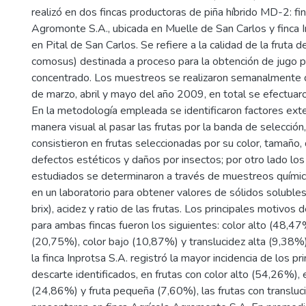
realizó en dos fincas productoras de piña híbrido MD-2: fi
Agromonte S.A., ubicada en Muelle de San Carlos y finca I
en Pital de San Carlos. Se refiere a la calidad de la fruta 
comosus) destinada a proceso para la obtención de jugo p
concentrado. Los muestreos se realizaron semanalmente 
de marzo, abril y mayo del año 2009, en total se efectuar
En la metodología empleada se identificaron factores ext
manera visual al pasar las frutas por la banda de selección,
consistieron en frutas seleccionadas por su color, tamaño,
defectos estéticos y daños por insectos; por otro lado los
estudiados se determinaron a través de muestreos químic
en un laboratorio para obtener valores de sólidos soluble
brix), acidez y ratio de las frutas. Los principales motivos
para ambas fincas fueron los siguientes: color alto (48,4
(20,75%), color bajo (10,87%) y translucidez alta (9,38%)
la finca Inprotsa S.A. registró la mayor incidencia de los pr
descarte identificados, en frutas con color alto (54,26%)
(24,86%) y fruta pequeña (7,60%), las frutas con transluci