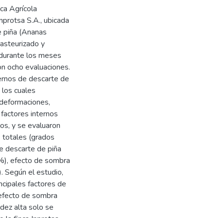
nca Agrícola
nprotsa S.A., ubicada
de piña (Ananas
asteurizado y
durante los meses
on ocho evaluaciones.
ernos de descarte de
 los cuales
 deformaciones,
 factores internos
os, y se evaluaron
s totales (grados
 de descarte de piña
7%), efecto de sombra
. Según el estudio,
incipales factores de
, efecto de sombra
dez alta solo se