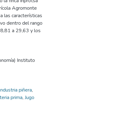
 la finca Inprotsa
grícola Agromonte
 las características
uvo dentro del rango
18,81 a 29,63 y los
onomía) Instituto
Industria piñera
,
eria prima
,
Jugo