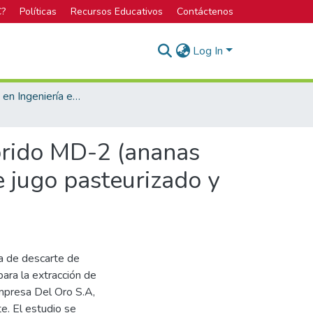
C?
Políticas
Recursos Educativos
Contáctenos
Log In
Bachillerato en Ingeniería en Agronomía
íbrido MD-2 (ananas
e jugo pasteurizado y
ta de descarte de
ara la extracción de
empresa Del Oro S.A,
te. El estudio se