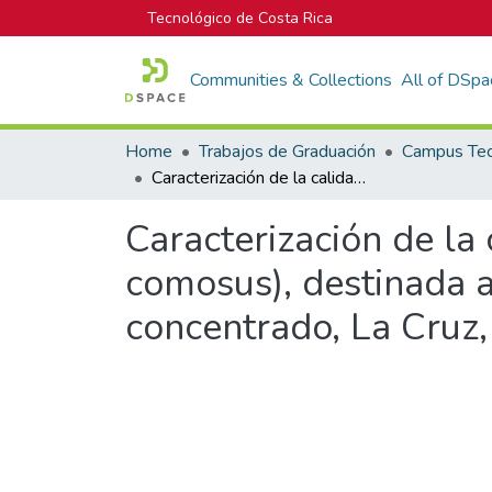
Tecnológico de Costa Rica
Communities & Collections
All of DSpa
Home
Trabajos de Graduación
Caracterización de la calidad de la fruta de piña híbrido MD-2 (ananas comosus), destinada a proceso para la obtención de jugo pasteurizado y concentrado, La Cruz, Guanacaste, Costa Rica.
Caracterización de la
comosus), destinada a
concentrado, La Cruz,