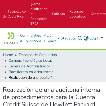
¿Cómo
publicar en
Tecnológico
Recursos
el
Políticas
Contácte
de Costa Rica
Educativos
Repositorio
TEC?
Communities
All of
Statistics
Log In
& Collections
DSpace
Home
Trabajos de Graduación
Campus Tecnológico Local San Carlos
Carrera de Administración de Empresas
Bachillerato en Administración de Empresas
Realización de una auditoría interna de procedimientos para la Cuenta Credit Suisse de Hewlett Packard Costa Rica
Realización de una auditoría interna
de procedimientos para la Cuenta
Credit Suisse de Hewlett Packard