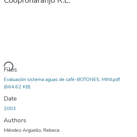
Coopronaranjo R.L.
ding...
Files
Evaluación sistema aguas de café-BOTONES, MINI.pdf
(664.62 KB)
Date
2003
Authors
Méndez-Argüello, Rebeca