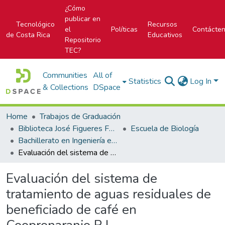
¿Cómo
publicar en
Tecnológico
Recursos
el
Políticas
Contácte
de Costa Rica
Educativos
Repositorio
TEC?
Communities
All of
Statistics
Log In
& Collections
DSpace
Home
Trabajos de Graduación
Biblioteca José Figueres Ferrer
Escuela de Biología
Bachillerato en Ingeniería en Biotecnología
Evaluación del sistema de tratamiento de aguas residuales de beneficiado de café en Coopronaranjo R.L.
Evaluación del sistema de
tratamiento de aguas residuales de
beneficiado de café en