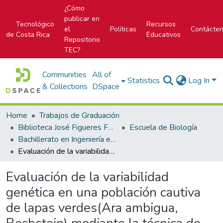
¿Cómo
publicar en
Tecnológico
Recursos
el
Políticas
Contácte
de Costa Rica
Educativos
Repositorio
TEC?
Communities
All of
Statistics
Log In
& Collections
DSpace
Home
Trabajos de Graduación
Biblioteca José Figueres Ferrer
Escuela de Biología
Bachillerato en Ingeniería en Biotecnología
Evaluación de la variabilidad genética en una población cautiva de lapas verdes(Ara ambigua, Bechstein) mediante la técnica de microsatélites.
Evaluación de la variabilidad
genética en una población cautiva
de lapas verdes(Ara ambigua,