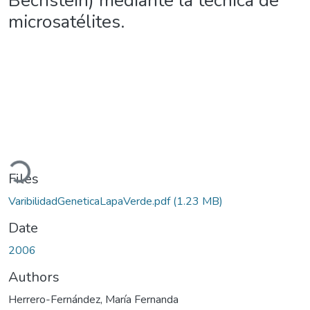
Bechstein) mediante la técnica de
microsatélites.
ading...
Files
VaribilidadGeneticaLapaVerde.pdf
(1.23 MB)
Date
2006
Authors
Herrero-Fernández, María Fernanda