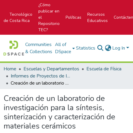
¿Cómo
publicar en
Tecnológico
Recursos
el
Políticas
Contácte
de Costa Rica
Educativos
Repositorio
TEC?
Communities
All of
Statistics
Log In
& Collections
DSpace
Home
Escuelas y Departamentos
Escuela de Física
Informes de Proyectos de Investigación
Creación de un laboratorio de investigación para la síntesis, sinterización y caracterización de materiales cerámicos
Creación de un laboratorio de
investigación para la síntesis,
sinterización y caracterización de
materiales cerámicos