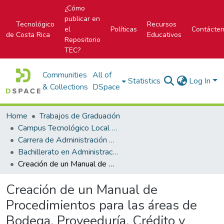
¿Cómo
publicar en
Tecnológico
Recursos
el
Políticas
Contácte
de Costa Rica
Educativos
Repositorio
TEC?
Communities
All of
Statistics
Log In
& Collections
DSpace
Home
Trabajos de Graduación
Campus Tecnológico Local San Carlos
Carrera de Administración de Empresas
Bachillerato en Administración de Empresas
Creación de un Manual de Procedimientos para las áreas de Bodega, Proveeduría, Crédito y Cobro, Ventas y Contabilidad de la compañía Agricenter S.A.
Creación de un Manual de
Procedimientos para las áreas de
Bodega, Proveeduría, Crédito y