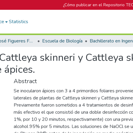
¿Cómo publicar en el Repositorio TE
ce
Statistics
Biblioteca José Figueres Ferrer
Escuela de Biología
attleya skinneri y Cattleya sk
 ápices.
Abstract
Se inocularon ápices con 3 a 4 primordios foliares proven
laterales de plantas de Cattleya skinneri y Cattleya skinne
Previamente fueron sometidos a 4 tratamientos de desinfe
más efectivo el que consistió de una doble desinfección 
1%, por 10 y 20 minutos, respectivamente) con una previ
alcohol 95% por 5 minutos. Las soluciones de NaOCl se u