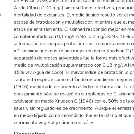
de Physan 20®; antes de la inoculación en medio aséptic
Ácido Cítrico (100 mg/l) sin resultados efectivos, produc
a
mortalidad de explantes. El medio líquido resultó ser el m
etapas de introducción y multiplicación, mientras que el m
etapa de enraizamiento. C. skinneri respondió mejor en 
complementado con 0,1 mg/l ANA, 0,2 mg/l KIN y 15% v
la formación de cuerpos protocórmicos, comportamiento con
x C. maxima que mostró una mejor en medio Knudson C (1
separación de brotes adventicios fue la forma más efecti
medio de multiplicación suplementado con 0,18 mg/l ANA
15% v/v Agua de Coco). El mayor índice de brotación lo pr
Tanto esta especie como el híbrido respondieron mejor e
(1946) modificado de acuerdo al índice de brotación. La e
enraizamiento sólo se realizó en vitroplantas de C. skinneri
cultivaron en medio Knudson C (1946) con el 50% de la c
sales y sin reguladores de crecimiento. Aunque el enraiza
en medio líquido como semisólido, fue este último el que 
crecimiento vegetal y número de raíces.