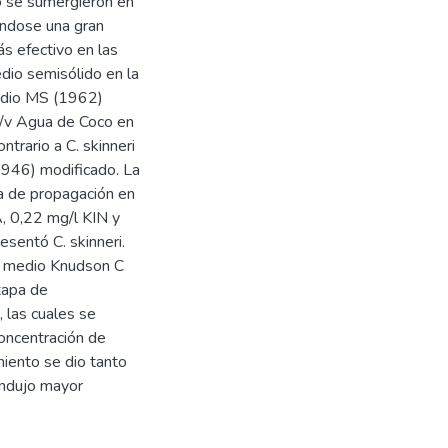
o se sumergieron en
iéndose una gran
ás efectivo en las
edio semisólido en la
medio MS (1962)
/v Agua de Coco en
trario a C. skinneri
946) modificado. La
va de propagación en
, 0,22 mg/l KIN y
esentó C. skinneri.
n medio Knudson C
tapa de
, las cuales se
oncentración de
miento se dio tanto
indujo mayor