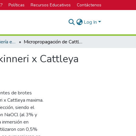
C?
Políticas
Recursos Educativos
Contáctenos
Log In
Bachillerato en Ingeniería en Biotecnología
Micropropagación de Cattleya skinneri y Cattleya skinneri x Cattleya maxima por cultivo de ápices.
inneri x Cattleya
ientes de brotes
ri x Cattleya maxima.
cción, siendo el
con NaOCl (al 3% y
a inmersión en
tilizaron con 0,5%