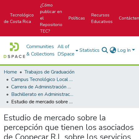
¿Cómo
publicar en
Tecnológico
Recursos
el
Políticas
Contácte
de Costa Rica
Educativos
Repositorio
TEC?
Communities
All of
Statistics
Log In
& Collections
DSpace
Home
Trabajos de Graduación
Campus Tecnológico Local San Carlos
Carrera de Administración de Empresas
Bachillerato en Administración de Empresas
Estudio de mercado sobre la percepción que tienen los asociados de Coopecar R.L sobre los servicios y beneficios que la cooperativa les ofrece, así como el medio informativo por el cual desean estar informados; en Zarcero, a noviembre 2011
Estudio de mercado sobre la
percepción que tienen los asociados
de Coopecar R.L sobre los servicios