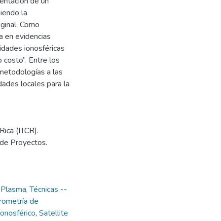
entación de un
uiendo la
iginal. Como
a en evidencias
ridades ionosféricas
 costo”. Entre los
 metodologías a las
dades locales para la
Rica (ITCR).
n de Proyectos.
- Plasma
,
Técnicas --
rometría de
ionosférico
,
Satellite