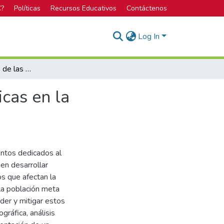
C?
Políticas
Recursos Educativos
Contáctenos
Log In
Estudio del impacto de las irregularidades ionosféricas en la comunicación satelital de Costa Rica
icas en la
entos dedicados al
 en desarrollar
s que afectan la
 La población meta
der y mitigar estos
gráfica, análisis