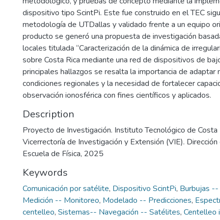
metodológico, y pruebas de concepto mediante la implem
dispositivo tipo ScintPi. Este fue construido en el TEC sig
metodología de UTDallas y validado frente a un equipo or
producto se generó una propuesta de investigación basad
locales titulada “Caracterización de la dinámica de irregula
sobre Costa Rica mediante una red de dispositivos de bajo
principales hallazgos se resalta la importancia de adaptar
condiciones regionales y la necesidad de fortalecer capaci
observación ionosférica con fines científicos y aplicados.
Description
Proyecto de Investigación. Instituto Tecnológico de Costa 
Vicerrectoría de Investigación y Extensión (VIE). Direcció
Escuela de Física, 2025
Keywords
Comunicación por satélite
,
Dispositivo ScintPi
,
Burbujas -
Medición -- Monitoreo
,
Modelado -- Predicciones
,
Espect
centelleo
,
Sistemas-- Navegación -- Satélites
,
Centelleo 