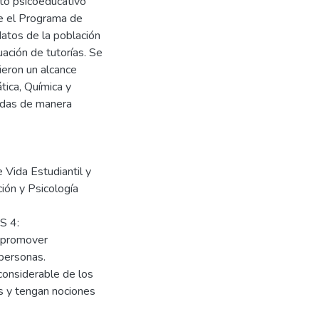
to psicoeducativo
de el Programa de
datos de la población
uación de tutorías. Se
ieron un alcance
ica, Química y
uadas de manera
e Vida Estudiantil y
ión y Psicología
S 4:
y promover
personas.
considerable de los
s y tengan nociones