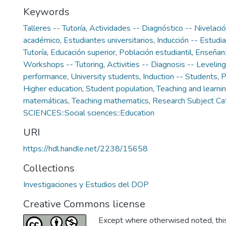
Keywords
Talleres -- Tutoría
,
Actividades -- Diagnóstico -- Nivelaci
académico
,
Estudiantes universitarios
,
Inducción -- Estudi
Tutoría
,
Educación superior
,
Población estudiantil
,
Enseñanz
Workshops -- Tutoring
,
Activities -- Diagnosis -- Leveling
performance
,
University students
,
Induction -- Students
,
P
Higher education
,
Student population
,
Teaching and learni
matemáticas
,
Teaching mathematics
,
Research Subject Ca
SCIENCES::Social sciences::Education
URI
https://hdl.handle.net/2238/15658
Collections
Investigaciones y Estudios del DOP
Creative Commons license
Except where otherwised noted, this 