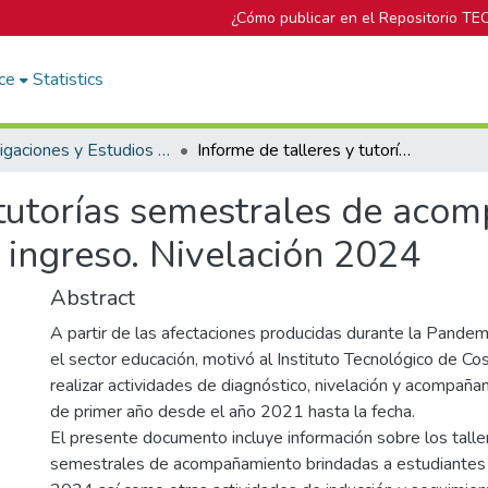
¿Cómo publicar en el Repositorio TE
ce
Statistics
Investigaciones y Estudios del DOP
Informe de talleres y tutorías semestrales de acompañamiento para estudiantes de primer ingreso. Nivelación 2024
y tutorías semestrales de aco
 ingreso. Nivelación 2024
Abstract
A partir de las afectaciones producidas durante la Pand
el sector educación, motivó al Instituto Tecnológico de Cos
realizar actividades de diagnóstico, nivelación y acompañ
de primer año desde el año 2021 hasta la fecha.
El presente documento incluye información sobre los taller
semestrales de acompañamiento brindadas a estudiantes 