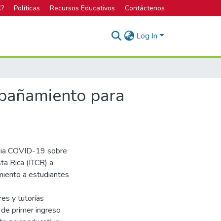
C?
Políticas
Recursos Educativos
Contáctenos
Log In
mpañamiento para
emia COVID-19 sobre
ta Rica (ITCR) a
amiento a estudiantes
es y tutorías
de primer ingreso