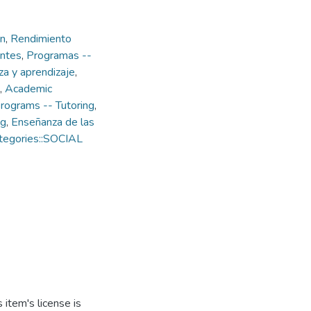
ón
,
Rendimiento
antes
,
Programas --
a y aprendizaje
,
,
Academic
rograms -- Tutoring
,
ng
,
Enseñanza de las
tegories::SOCIAL
item's license is