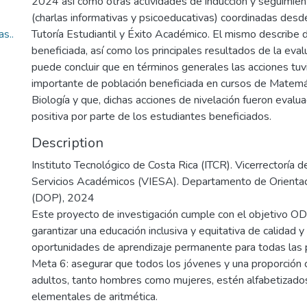
2024 así como otras actividades de inducción y seguimien
(charlas informativas y psicoeducativas) coordinadas des
s..
Tutoría Estudiantil y Éxito Académico. El mismo describe 
beneficiada, así como los principales resultados de la eval
puede concluir que en términos generales las acciones tuv
importante de población beneficiada en cursos de Matemát
Biología y que, dichas acciones de nivelación fueron eval
positiva por parte de los estudiantes beneficiados.
Description
Instituto Tecnológico de Costa Rica (ITCR). Vicerrectoría d
Servicios Académicos (VIESA). Departamento de Orientac
(DOP), 2024
Este proyecto de investigación cumple con el objetivo OD
garantizar una educación inclusiva y equitativa de calidad 
oportunidades de aprendizaje permanente para todas las 
Meta 6: asegurar que todos los jóvenes y una proporción 
adultos, tanto hombres como mujeres, estén alfabetizado
elementales de aritmética.