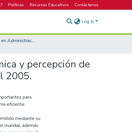
C?
Políticas
Recursos Educativos
Contáctenos
Log In
Bachillerato en Administración de Empresas
mica y percepción de
l 2005.
mportantes para
ma eficiente.
ermitido mediante su
vel mundial, además