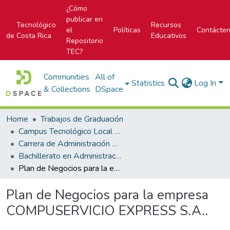
¿Cómo
publicar en
Tecnológico
Recursos
el
Políticas
Contácte
de Costa Rica
Educativos
Repositorio
TEC?
Communities
All of
Statistics
Log In
& Collections
DSpace
Home
Trabajos de Graduación
Campus Tecnológico Local San Carlos
Carrera de Administración de Empresas
Bachillerato en Administración de Empresas
Plan de Negocios para la empresa COMPUSERVICIO EXPRESS S.A..
Plan de Negocios para la empresa
COMPUSERVICIO EXPRESS S.A..