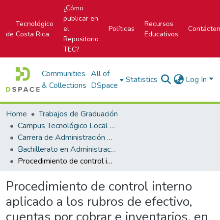
¿Cómo
publicar en
Tecnológico
Recursos
el
Políticas
Contácte
de Costa Rica
Educativos
Repositorio
TEC?
Communities
All of
Statistics
Log In
& Collections
DSpace
Home
Trabajos de Graduación
Campus Tecnológico Local San Carlos
Carrera de Administración de Empresas
Bachillerato en Administración de Empresas
Procedimiento de control interno aplicado a los rubros de efectivo, cuentas por cobrar e inventarios, en el centro de distribución integrado pipasa. Muelle, San Carlos.
Procedimiento de control interno
aplicado a los rubros de efectivo,
cuentas por cobrar e inventarios, en