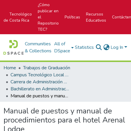
¿Cómo
publicar en
Tecnológico
Recursos
el
Políticas
Contácte
de Costa Rica
Educativos
Repositorio
TEC?
Communities
All of
Statistics
Log In
& Collections
DSpace
Home
Trabajos de Graduación
Campus Tecnológico Local San Carlos
Carrera de Administración de Empresas
Bachillerato en Administración de Empresas
Manual de puestos y manual de procedimientos para el hotel Arenal Lodge
Manual de puestos y manual de
procedimientos para el hotel Arenal
Lodge