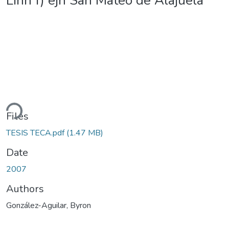
Linn f) ejn San Mateo de Alajuela
ding...
Files
TESIS TECA.pdf
(1.47 MB)
Date
2007
Authors
González-Aguilar, Byron