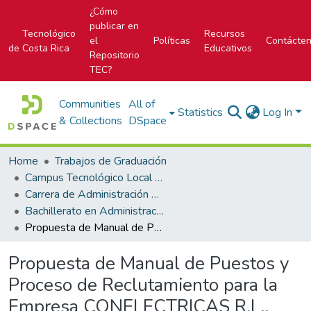
¿Cómo
publicar en
Tecnológico
Recursos
el
Políticas
Contácte
de Costa Rica
Educativos
Repositorio
TEC?
Communities
All of
Statistics
Log In
& Collections
DSpace
Home
Trabajos de Graduación
Campus Tecnológico Local San Carlos
Carrera de Administración de Empresas
Bachillerato en Administración de Empresas
Propuesta de Manual de Puestos y Proceso de Reclutamiento para la Empresa CONELECTRICAS R.L., Ciudad Quesada, San Carlos
Propuesta de Manual de Puestos y
Proceso de Reclutamiento para la
Empresa CONELECTRICAS R.L.,