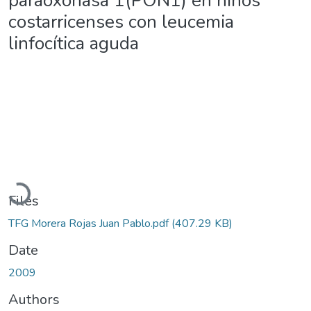
paraoxonasa 1(PON1) en niños
costarricenses con leucemia
linfocítica aguda
Loading...
Files
TFG Morera Rojas Juan Pablo.pdf
(407.29 KB)
Date
2009
Authors