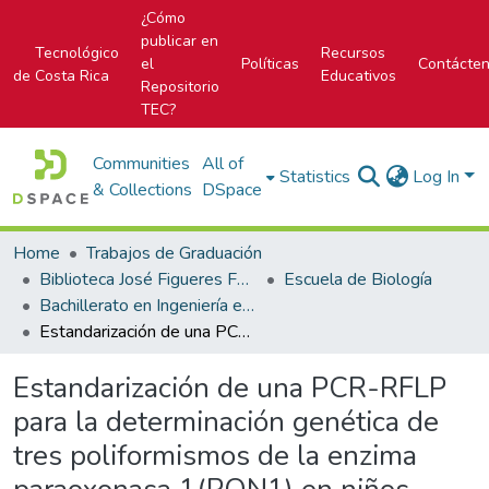
¿Cómo
publicar en
Tecnológico
Recursos
el
Políticas
Contácte
de Costa Rica
Educativos
Repositorio
TEC?
Communities
All of
Statistics
Log In
& Collections
DSpace
Home
Trabajos de Graduación
Biblioteca José Figueres Ferrer
Escuela de Biología
Bachillerato en Ingeniería en Biotecnología
Estandarización de una PCR-RFLP para la determinación genética de tres poliformismos de la enzima paraoxonasa 1(PON1) en niños costarricenses con leucemia linfocítica aguda
Estandarización de una PCR-RFLP
para la determinación genética de
tres poliformismos de la enzima