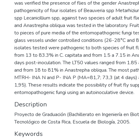
was verified the presence of flies of the gender Anastrep
pathogenicity of four isolates of Beauveria spp Metarhiz
spp Lecanicillium spp, against two species of adult fruit flie
and Anastrepha obliqua was tested in the laboratory. Frui
to pieces of pure media of the entomopathogenic fungi tes
glass vessels under controlled conditions (26-28°C and
isolates tested were pathogenic to both species of fruit fl
from 13 to 83.3% in C. capitata and from 1.5 a 7.15 in An
days post-inoculation. The LT50 values ranged from 1.85 a
and from 18 to 81% in Anastrepha obliqua. The most pat
MTRH- INA N and P- INA P (MA=81,7; 73,3 (at 4 days) 
1,95). These results indicate the possibility of fruit fly su
entomopathogenic fungi using an autoinoculative device.
Description
Proyecto de Graduación (Bachillerato en Ingeniería en Biot
Tecnológico de Costa Rica, Escuela de Biología, 2005.
Keywords