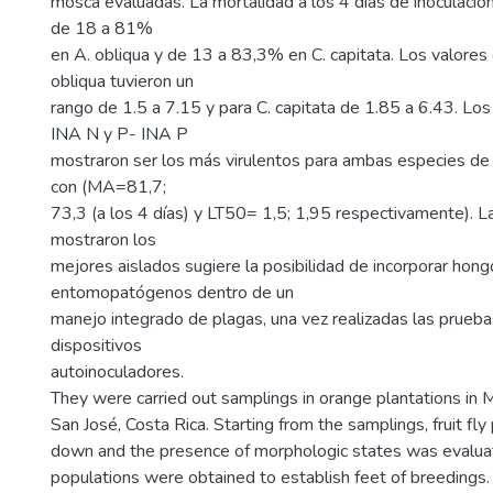
mosca evaluadas. La mortalidad a los 4 días de inoculació
de 18 a 81%
en A. obliqua y de 13 a 83,3% en C. capitata. Los valores
obliqua tuvieron un
rango de 1.5 a 7.15 y para C. capitata de 1.85 a 6.43. L
INA N y P- INA P
mostraron ser los más virulentos para ambas especies de 
con (MA=81,7;
73,3 (a los 4 días) y LT50= 1,5; 1,95 respectivamente). L
mostraron los
mejores aislados sugiere la posibilidad de incorporar hon
entomopatógenos dentro de un
manejo integrado de plagas, una vez realizadas las prueb
dispositivos
autoinoculadores.
They were carried out samplings in orange plantations in
San José, Costa Rica. Starting from the samplings, fruit fly
down and the presence of morphologic states was evalua
populations were obtained to establish feet of breedings.