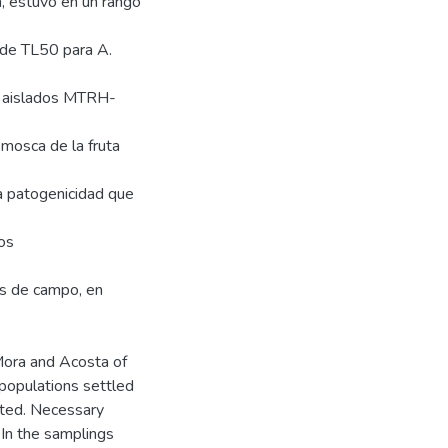
n, estuvo en un rango
 de TL50 para A.
os aislados MTRH-
mosca de la fruta
a patogenicidad que
gos
as de campo, en
 Mora and Acosta of
 populations settled
ted. Necessary
 In the samplings