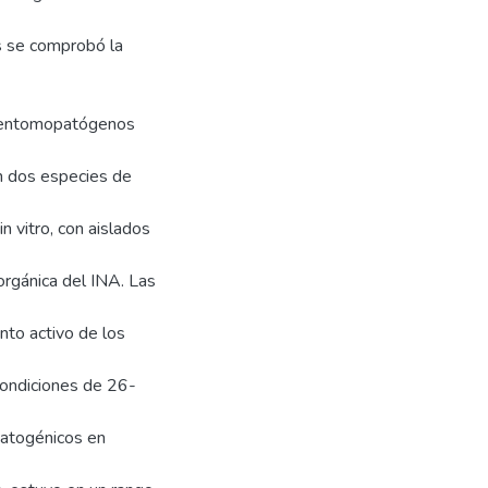
os se comprobó la
s entomopatógenos
n dos especies de
n vitro, con aislados
 orgánica del INA. Las
nto activo de los
 condiciones de 26-
atogénicos en