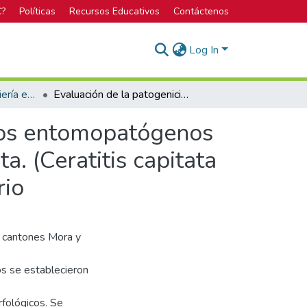
C?
Políticas
Recursos Educativos
Contáctenos
Log In
Bachillerato en Ingeniería en Biotecnología
Evaluación de la patogenicidad de diferentes hongos entomopatógenos para el control de dos especies de moscas de la fruta. (Ceratitis capitata y Anatrepha obliqua), bajo condiciones de laboratorio
ngos entomopatógenos
a. (Ceratitis capitata
rio
s cantones Mora y
os se establecieron
rfológicos. Se