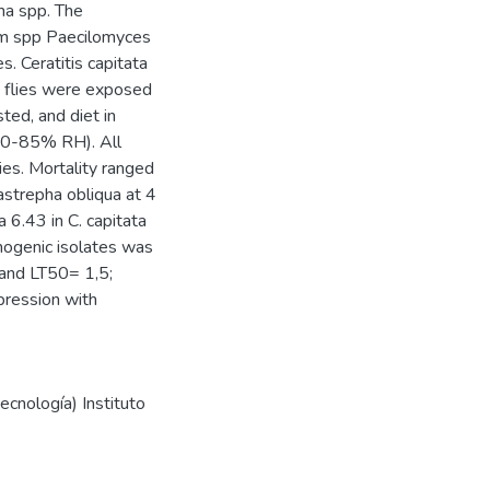
ha spp. The
ium spp Paecilomyces
s. Ceratitis capitata
t flies were exposed
ted, and diet in
 80-85% RH). All
ies. Mortality ranged
astrepha obliqua at 4
 6.43 in C. capitata
hogenic isolates was
and LT50= 1,5;
ppression with
ecnología) Instituto