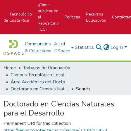
¿Cómo
publicar en
Tecnológico
Recursos
el
Políticas
Contácte
de Costa Rica
Educativos
Repositorio
TEC?
Communities
All of
Statistics
Log In
& Collections
DSpace
Home
Trabajos de Graduación
Campus Tecnológico Local San Carlos
Área Académica del Doctorado en Ciencias Naturales para el Desarrollo
Doctorado en Ciencias Naturales para el Desarrollo
Search
Doctorado en Ciencias Naturales
para el Desarrollo
Permanent URI for this collection
https://repositoriotec.tec.ac.cr/handle/2238/11453