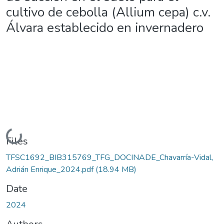
cultivo de cebolla (Allium cepa) c.v.
Álvara establecido en invernadero
Loading...
Files
TFSC1692_BIB315769_TFG_DOCINADE_Chavarría-Vidal,
Adrián Enrique_2024.pdf
(18.94 MB)
Date
2024