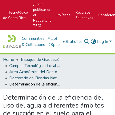
¿Cómo
publicar en
Tecnológico
Recursos
el
Políticas
Contácte
de Costa Rica
Educativos
Repositorio
TEC?
Communities
All of
Statistics
Log In
& Collections
DSpace
Home
Trabajos de Graduación
Campus Tecnológico Local San Carlos
Área Académica del Doctorado en Ciencias Naturales para el Desarrollo
Doctorado en Ciencias Naturales para el Desarrollo
Determinación de la eficiencia del uso del agua a diferentes ámbitos de succión en el suelo para el cultivo de cebolla (Allium cepa) c.v. Álvara establecido en invernadero
Determinación de la eficiencia del
uso del agua a diferentes ámbitos
de succión en el suelo para el