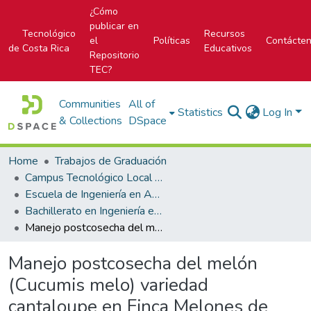
¿Cómo
publicar en
Tecnológico
Recursos
el
Políticas
Contácte
de Costa Rica
Educativos
Repositorio
TEC?
Communities
All of
Statistics
Log In
& Collections
DSpace
Home
Trabajos de Graduación
Campus Tecnológico Local San Carlos
Escuela de Ingeniería en Agronomía
Bachillerato en Ingeniería en Agronomía
Manejo postcosecha del melón (Cucumis melo) variedad cantaloupe en Finca Melones de Costa Rica
Manejo postcosecha del melón
(Cucumis melo) variedad
cantaloupe en Finca Melones de