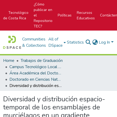
¿Cómo
publicar en
Tecnológico
Recursos
el
Políticas
Contácte
de Costa Rica
Educativos
Repositorio
TEC?
Communities
All of
Statistics
Log In
& Collections
DSpace
Home
Trabajos de Graduación
Campus Tecnológico Local San Carlos
Área Académica del Doctorado en Ciencias Naturales para el Desarrollo
Doctorado en Ciencias Naturales para el Desarrollo
Diversidad y distribución espacio-temporal de los ensamblajes de murciélagos en un gradiente altitudinal en Costa Rica
Diversidad y distribución espacio-
temporal de los ensamblajes de
murciélagos en un gradiente