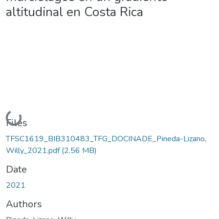
altitudinal en Costa Rica
Loading...
Files
TFSC1619_BIB310483_TFG_DOCINADE_Pineda-Lizano,
Willy_2021.pdf
(2.56 MB)
Date
2021
Authors