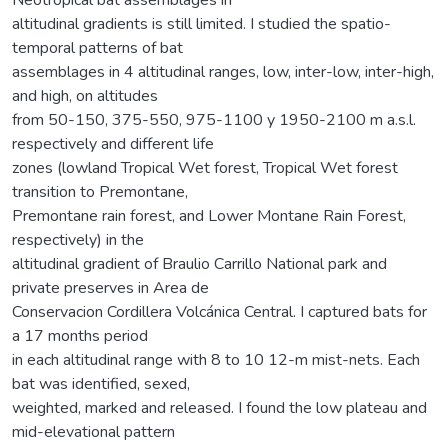
altitudinal gradients is still limited. I studied the spatio-
temporal patterns of bat
assemblages in 4 altitudinal ranges, low, inter-low, inter-high,
and high, on altitudes
from 50-150, 375-550, 975-1100 y 1950-2100 m a.s.l.
respectively and different life
zones (lowland Tropical Wet forest, Tropical Wet forest
transition to Premontane,
Premontane rain forest, and Lower Montane Rain Forest,
respectively) in the
altitudinal gradient of Braulio Carrillo National park and
private preserves in Area de
Conservacion Cordillera Volcánica Central. I captured bats for
a 17 months period
in each altitudinal range with 8 to 10 12-m mist-nets. Each
bat was identified, sexed,
weighted, marked and released. I found the low plateau and
mid-elevational pattern