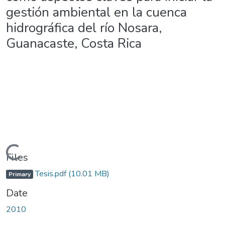
gestión ambiental en la cuenca
hidrográfica del río Nosara,
Guanacaste, Costa Rica
ding...
Files
Tesis.pdf
(10.01 MB)
Primary
Date
2010