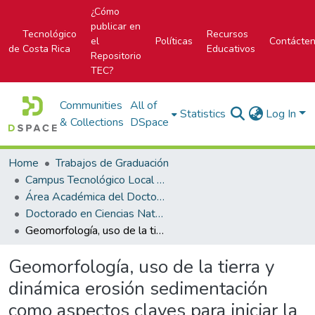
¿Cómo
publicar en
Tecnológico
Recursos
el
Políticas
Contácte
de Costa Rica
Educativos
Repositorio
TEC?
Communities
All of
Statistics
Log In
& Collections
DSpace
Home
Trabajos de Graduación
Campus Tecnológico Local San Carlos
Área Académica del Doctorado en Ciencias Naturales para el Desarrollo
Doctorado en Ciencias Naturales para el Desarrollo
Geomorfología, uso de la tierra y dinámica erosión sedimentación como aspectos claves para iniciar la gestión ambiental en la cuenca hidrográfica del río Nosara, Guanacaste, Costa Rica
Geomorfología, uso de la tierra y
dinámica erosión sedimentación
como aspectos claves para iniciar la