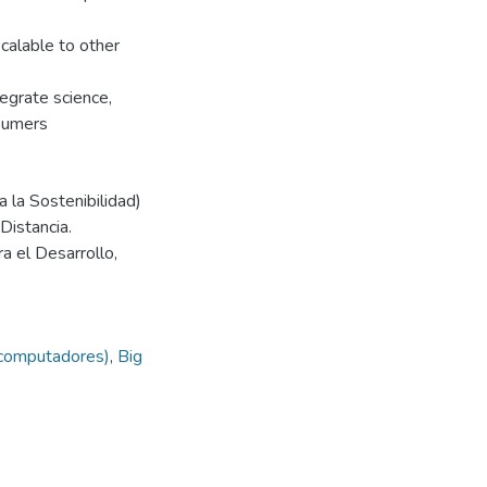
scalable to other
tegrate science,
nsumers
 la Sostenibilidad)
Distancia.
a el Desarrollo,
 computadores)
,
Big