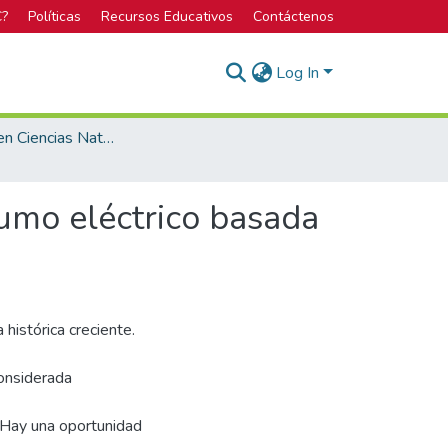
C?
Políticas
Recursos Educativos
Contáctenos
Log In
Doctorado en Ciencias Naturales para el Desarrollo
umo eléctrico basada
histórica creciente.
considerada
. Hay una oportunidad