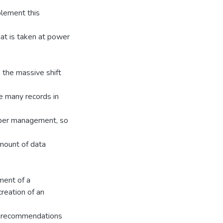
lement this
hat is taken at power
, the massive shift
e many records in
proper management, so
amount of data
ment of a
creation of an
e recommendations