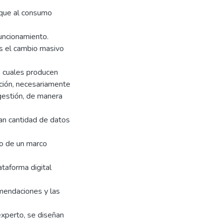
oque al consumo
funcionamiento.
s el cambio masivo
s cuales producen
ición, necesariamente
gestión, de manera
gran cantidad de datos
lo de un marco
ataforma digital
omendaciones y las
 experto, se diseñan